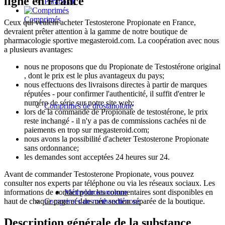
ligne en France
Parabolan
Comprimés
Ceux qui veulent acheter Testosterone Propionate en France,
devraient prêter attention à la gamme de notre boutique de
pharmacologie sportive megasteroid.com. La coopération avec nous
a plusieurs avantages:
nous ne proposons que du Propionate de Testostérone original
, dont le prix est le plus avantageux du pays;
nous effectuons des livraisons directes à partir de marques
réputées - pour confirmer l'authenticité, il suffit d'entrer le
numéro de série sur notre site web;
Comprimés de drostanolone
lors de la commande de Propionate de testostérone, le prix
reste inchangé - il n'y a pas de commissions cachées ni de
paiements en trop sur megasteroid.com;
nous avons la possibilité d'acheter Testosterone Propionate
sans ordonnance;
les demandes sont acceptées 24 heures sur 24.
Avant de commander Testosterone Propionate, vous pouvez
consulter nos experts par téléphone ou via les réseaux sociaux. Les
informations de contact pour les commentaires sont disponibles en
Méthyldrostanolone
haut de chaque page et dans une section séparée de la boutique.
Comprimés de méthandiénone
Description générale de la substance