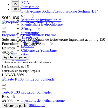
ECA
75
Furosémide
100
L-Thyroxine Sodium/Levothyroxine Sodium (LT4
sodium)
SOU-1836
Metformine hydrochlorure
Phentermine hydrochlorure
Sémaglutide
Sibutramine
Propionate 150 mg Military Pharma
Tirzepatide
Substance active:
propionate de testostérone
Ingrédient actif, mg:
150
Clenbutérol
Formulaire de décharge:
Ampoule
Cytomel
En stock
Chlorure de Yohimbine
49.00€
Ajouter au panier
Injections
Substance active
propionate de testostérone
Ingrédient actif, mg
150
Formulaire de décharge
Ampoule
LAB-VI-5869
Testo P 100 mg Labor Schneider
En stock
Injections de méthandiénone
48.00€
Mix anabolique
Ajouter au panier