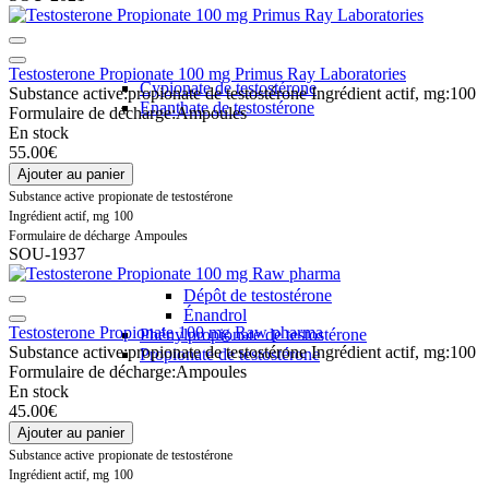
Testosterone Propionate 100 mg Primus Ray Laboratories
Cypionate de testostérone
Substance active:
propionate de testostérone
Ingrédient actif, mg:
100
Enanthate de testostérone
Formulaire de décharge:
Ampoules
En stock
55.00€
Ajouter au panier
Substance active
propionate de testostérone
Ingrédient actif, mg
100
Formulaire de décharge
Ampoules
SOU-1937
Dépôt de testostérone
Énandrol
Testosterone Propionate 100 mg Raw pharma
Phénylpropionate de testostérone
Substance active:
propionate de testostérone
Ingrédient actif, mg:
100
Propionate de testostérone
Formulaire de décharge:
Ampoules
En stock
45.00€
Ajouter au panier
Substance active
propionate de testostérone
Ingrédient actif, mg
100