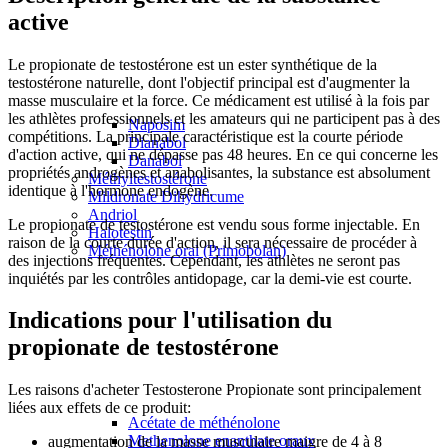
active
Le propionate de testostérone est un ester synthétique de la
testostérone naturelle, dont l'objectif principal est d'augmenter la
masse musculaire et la force. Ce médicament est utilisé à la fois par
les athlètes professionnels et les amateurs qui ne participent pas à des
Naposim
compétitions. La principale caractéristique est la courte période
Dianabol
d'action active, qui ne dépasse pas 48 heures. En ce qui concerne les
Danabol
propriétés androgènes et anabolisantes, la substance est absolument
Méthyltestostérone
identique à l'hormone endogène.
Mildronate Dihydricume
Andriol
Le propionate de testostérone est vendu sous forme injectable. En
Halotestin
raison de la courte durée d'action, il sera nécessaire de procéder à
Méthénolone oral (Primobolan)
des injections fréquentes. Cependant, les athlètes ne seront pas
inquiétés par les contrôles antidopage, car la demi-vie est courte.
Indications pour l'utilisation du
propionate de testostérone
Les raisons d'acheter Testosterone Propionate sont principalement
liées aux effets de ce produit:
Acétate de méthénolone
Methenolone enanthate oraux
augmentation de la masse musculaire maigre de 4 à 8