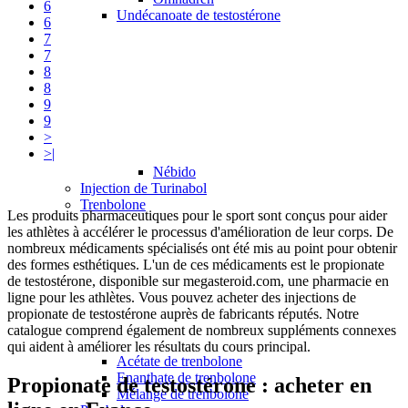
6
Undécanoate de testostérone
6
7
7
8
8
9
9
>
>|
Nébido
Injection de Turinabol
Trenbolone
Les produits pharmaceutiques pour le sport sont conçus pour aider
les athlètes à accélérer le processus d'amélioration de leur corps. De
nombreux médicaments spécialisés ont été mis au point pour obtenir
des formes esthétiques. L'un de ces médicaments est le propionate
de testostérone, disponible sur megasteroid.com, une pharmacie en
ligne pour les athlètes
.
Vous pouvez acheter des injections de
propionate de testostérone auprès de fabricants réputés. Notre
catalogue comprend également de nombreux suppléments connexes
qui aident à améliorer les résultats du cours principal.
Acétate de trenbolone
Enanthate de trenbolone
Propionate de testostérone : acheter en
Mélange de trenbolone