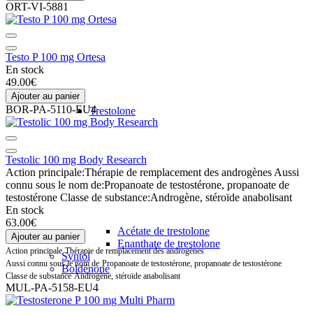
ORT-VI-5881
Testo P 100 mg Ortesa
En stock
49.00€
Ajouter au panier
BOR-PA-5110-EU4
Trestolone
Testolic 100 mg Body Research
Action principale:
Thérapie de remplacement des androgènes
Aussi
connu sous le nom de:
Propanoate de testostérone, propanoate de
testostérone
Classe de substance:
Androgène, stéroïde anabolisant
En stock
63.00€
Acétate de trestolone
Ajouter au panier
Enanthate de trestolone
Action principale
Thérapie de remplacement des androgènes
Syntol
Aussi connu sous le nom de
Propanoate de testostérone, propanoate de testostérone
Boldénone
Classe de substance
Androgène, stéroïde anabolisant
MUL-PA-5158-EU4