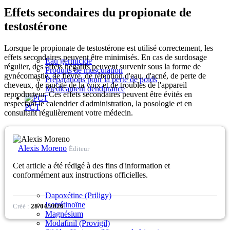
Effets secondaires du propionate de
testostérone
Lorsque le propionate de testostérone est utilisé correctement, les
effets secondaires peuvent être minimisés. En cas de surdosage
Eau germicide
régulier, des effets négatifs peuvent survenir sous la forme de
Produits de musculation
gynécomastie, de fièvre, de rétention d'eau, d'acné, de perte de
Préparations pour la perte de poids
cheveux, de raucité de la voix et de troubles de l'appareil
Médicament dendurance
reproducteur. Ces effets secondaires peuvent être évités en
respectant le calendrier d'administration, la posologie et en
PCT
consultant régulièrement votre médecin.
Alexis Moreno
Éditeur
Cet article a été rédigé à des fins d'information et
conformément aux instructions officielles.
Dapoxétine (Priligy)
Isotrétinoïne
Créé :
28/04/2026
Magnésium
Modafinil (Provigil)