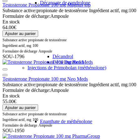
Décanoate de nandrolone
Testosterone Propionate 100 mg Magnus top
Substance active:
propionate de testostérone
Ingrédient actif, mg:
100
Formulaire de décharge:
Ampoule
En stock
64.00€
Ajouter au panier
Substance active
propionate de testostérone
Ingrédient actif, mg
100
Formulaire de décharge
Ampoule
SOU-1796
Décandrol
Déca Durabolin
Injections de Primobolan (méthénolone)
Testosterone Propionate 100 mg Neo Meds
Substance active:
propionate de testostérone
Ingrédient actif, mg:
100
Formulaire de décharge:
Ampoule
En stock
55.00€
Ajouter au panier
Substance active
propionate de testostérone
Ingrédient actif, mg
100
Enanthate de méthénolone
Formulaire de décharge
Ampoule
SOU-1950