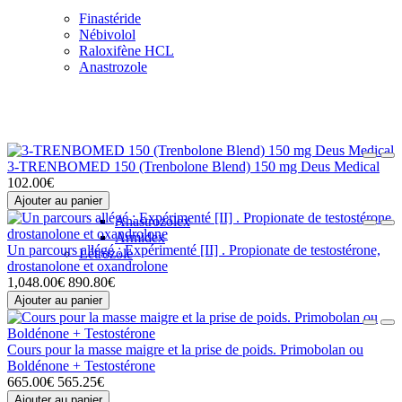
Finastéride
Nébivolol
Raloxifène HCL
Anastrozole
3-TRENBOMED 150 (Trenbolone Blend) 150 mg Deus Medical
102.00€
Ajouter au panier
Anastrozolex
Armidex
Un parcours allégé : Expérimenté [II] . Propionate de testostérone,
Létrozole
drostanolone et oxandrolone
1,048.00€
890.80€
Ajouter au panier
Cours pour la masse maigre et la prise de poids. Primobolan ou
Boldénone + Testostérone
665.00€
565.25€
Ajouter au panier