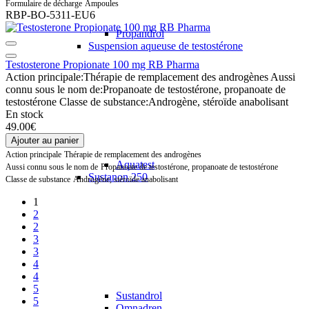
Formulaire de décharge
Ampoules
RBP-BO-5311-EU6
Propandrol
Suspension aqueuse de testostérone
Testosterone Propionate 100 mg RB Pharma
Action principale:
Thérapie de remplacement des androgènes
Aussi
connu sous le nom de:
Propanoate de testostérone, propanoate de
testostérone
Classe de substance:
Androgène, stéroïde anabolisant
En stock
49.00€
Ajouter au panier
Action principale
Thérapie de remplacement des androgènes
Aquatest
Aussi connu sous le nom de
Propanoate de testostérone, propanoate de testostérone
Sustanon 250
Classe de substance
Androgène, stéroïde anabolisant
1
2
2
3
3
4
4
5
Sustandrol
5
Omnadren