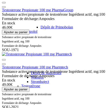
Testosterone Propionate 100 mg PharmaGroup
Substance active:
propionate de testostérone
Ingrédient actif, mg:
100
Formulaire de décharge:
Ampoules
En stock
Dépôt de Primobolan
46.00€
Stanozolol
Ajouter au panier
Substance active
propionate de testostérone
Ingrédient actif, mg
100
Formulaire de décharge
Ampoules
SOU-1971
Testosterone Propionate 100 mg Pharmtech
Substance active:
propionate de testostérone
Ingrédient actif, mg:
100
Dépôt de stanozolol
Formulaire de décharge:
Ampoules
Winstrol
En stock
Strombaject
49.00€
Testostérone
Ajouter au panier
Substance active
propionate de testostérone
Ingrédient actif, mg
100
Formulaire de décharge
Ampoules
SOU-2021