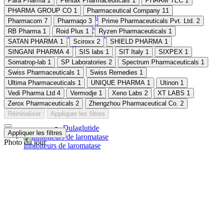
Para Pharma
1
Pentax Pharmaceuticals
1
PHARM TEC
1
PHARMA GROUP CO
1
Pharmaceutical Company
11
Armodafinil
Pharmacom
7
Pharmaqo
3
Prime Pharmaceuticals Pvt. Ltd.
2
Caféine Anhydre
RB Pharma
1
Roid Plus
1
Ryzen Pharmaceuticals
1
Sulfate D'Agmatine
SATAN PHARMA
1
Sciroxx
2
SHIELD PHARMA
1
Support de glucose
SINGANI PHARMA
4
SIS labs
1
SIT Italy
1
SIXPEX
1
Somatrop-lab
1
SP Laboratories
2
Spectrum Pharmaceuticals
1
Swiss Pharmaceuticals
1
Swiss Remedies
1
Ultima Pharmaceuticals
1
UNIQUE PHARMA
1
Utinon
1
Vedi Pharma Ltd
4
Vermodje
1
Xeno Labs
2
XT LABS
1
Zerox Pharmaceuticals
2
Zhengzhou Pharmaceutical Co.
2
Réinitialiser
Appliquer les filtres
Dulaglutide
Appliquer les filtres
Photo du jour
Inhibiteurs de laromatase