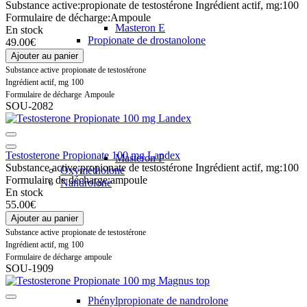
Substance active:
propionate de testostérone
Ingrédient actif, mg:
100
Formulaire de décharge:
Ampoule
Masteron E
En stock
Propionate de drostanolone
49.00€
Ajouter au panier
Substance active
propionate de testostérone
Ingrédient actif, mg
100
Formulaire de décharge
Ampoule
SOU-2082
Testosterone Propionate 100 mg Landex
Masteron P
Substance active:
propionate de testostérone
Ingrédient actif, mg:
100
Oxymétholone
Formulaire de décharge:
ampoule
Nandrolone
En stock
55.00€
Ajouter au panier
Substance active
propionate de testostérone
Ingrédient actif, mg
100
Formulaire de décharge
ampoule
SOU-1909
Phénylpropionate de nandrolone