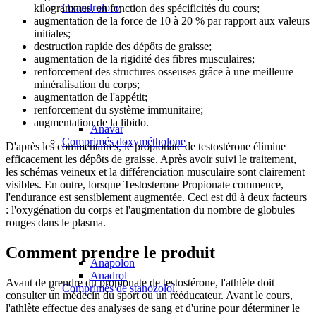
Oxandrolone
kilogrammes, en fonction des spécificités du cours;
augmentation de la force de 10 à 20 % par rapport aux valeurs
initiales;
destruction rapide des dépôts de graisse;
augmentation de la rigidité des fibres musculaires;
renforcement des structures osseuses grâce à une meilleure
minéralisation du corps;
augmentation de l'appétit;
renforcement du système immunitaire;
augmentation de la libido.
Anavar
Comprimés doxymétholone
D'après les commentaires, le propionate de testostérone élimine
efficacement les dépôts de graisse. Après avoir suivi le traitement,
les schémas veineux et la différenciation musculaire sont clairement
visibles. En outre, lorsque Testosterone Propionate commence,
l'endurance est sensiblement augmentée. Ceci est dû à deux facteurs
: l'oxygénation du corps et l'augmentation du nombre de globules
rouges dans le plasma.
Comment prendre le produit
Anapolon
Anadrol
Avant de prendre du propionate de testostérone, l'athlète doit
Comprimés de stanozolol
consulter un médecin du sport ou un rééducateur. Avant le cours,
l'athlète effectue des analyses de sang et d'urine pour déterminer le