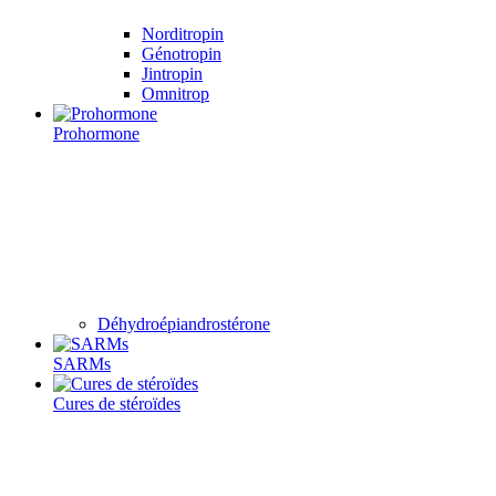
Norditropin
Génotropin
Jintropin
Omnitrop
Prohormone
Déhydroépiandrostérone
SARMs
Cures de stéroïdes