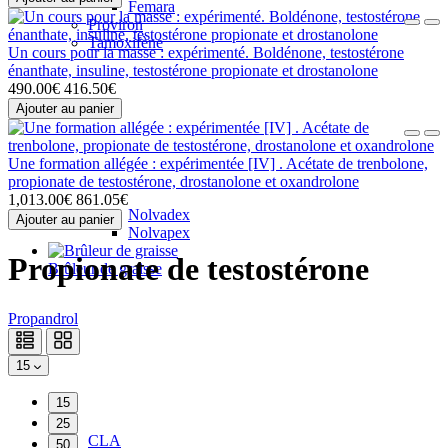
Femara
Proviron
Tamoxifène
Un cours pour la masse : expérimenté. Boldénone, testostérone
énanthate, insuline, testostérone propionate et drostanolone
490.00€
416.50€
Ajouter au panier
Une formation allégée : expérimentée [IV] . Acétate de trenbolone,
propionate de testostérone, drostanolone et oxandrolone
1,013.00€
861.05€
Nolvadex
Ajouter au panier
Nolvapex
Propionate de testostérone
Brûleur de graisse
Propandrol
15
15
25
CLA
50