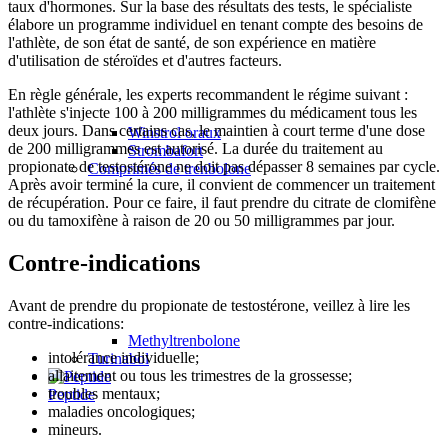
taux d'hormones. Sur la base des résultats des tests, le spécialiste
élabore un programme individuel en tenant compte des besoins de
l'athlète, de son état de santé, de son expérience en matière
d'utilisation de stéroïdes et d'autres facteurs.
En règle générale, les experts recommandent le régime suivant :
l'athlète s'injecte 100 à 200 milligrammes du médicament tous les
deux jours. Dans certains cas, le maintien à court terme d'une dose
Winstrol oraux
de 200 milligrammes est autorisé. La durée du traitement au
Strombafort
propionate de testostérone ne doit pas dépasser 8 semaines par cycle.
Comprimés de trenbolone
Après avoir terminé la cure, il convient de commencer un traitement
de récupération. Pour ce faire, il faut prendre du citrate de clomifène
ou du tamoxifène à raison de 20 ou 50 milligrammes par jour.
Contre-indications
Avant de prendre du propionate de testostérone, veillez à lire les
contre-indications:
Methyltrenbolone
intolérance individuelle;
Turinabol
allaitement ou tous les trimestres de la grossesse;
troubles mentaux;
Peptide
maladies oncologiques;
mineurs.