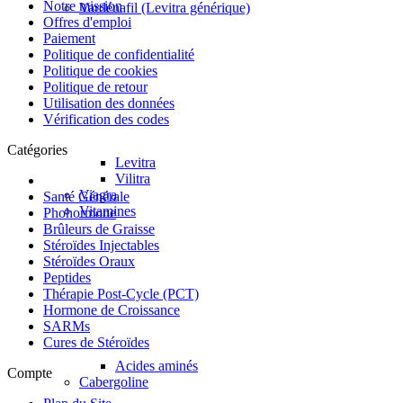
Notre mission
Vardénafil (Levitra générique)
Offres d'emploi
Paiement
Politique de confidentialité
Politique de cookies
Politique de retour
Utilisation des données
Vérification des codes
Catégories
Levitra
Vilitra
Viagra
Santé Générale
Vitamines
Phohormone
Brûleurs de Graisse
Stéroïdes Injectables
Stéroïdes Oraux
Peptides
Thérapie Post-Cycle (PCT)
Hormone de Croissance
SARMs
Cures de Stéroïdes
Acides aminés
Compte
Cabergoline