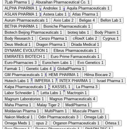
7Lab Pharma
1
Aburaihan ‌Pharmaceutical Co.
1
Détox & Nettoyage
ALPHA PHARMA
1
Androlex
1
Aquila Pharmaceuticals
1
Équilibre hormonal et gestion du stress
Médicaments hypocholestérolémiants
ASLAN PHARMA
1
Astera Labs
1
Atlas Pharma
1
Aurum Pharmaceuticals
1
Axio Labs
2
Beligas
4
Bellon Lab
1
BETHA PHARMA
1
Bioniche Pharmaceuticals
1
Biotech Beijing Pharmaceuticals
1
bioteq labs
1
Body Pharm
1
Body Research
1
Cenzo Pharma
1
cRowX Labs
2
Cygnus
1
Deus Medical
1
Dragon Pharma
1
Driada Medical
1
DYNAMIC EVOLUTION
1
Elbrus Pharmaceuticals
1
EMIRATES BIOTECH
1
Euro Prime Farmaceuticals
1
Euro-Pharmacies
3
Eurochem Labs
1
Evo Genetics
1
Ézétimibe
Pitavastatine calcium
Farmak
1
Genetic Labs
4
GlobalPharma
1
Pré-entrainement
GM Pharmaceuticals
1
HEMI PHARMA
1
Hilma Biocare
2
Santé immunitaire
Hutech Labs
1
IMPERIA
1
INTEX PHARMA
1
Israel Pharma
1
Sprays nasaux
Kalpa Pharmaceuticals
1
KASSEL
1
La Pharma
3
Support cérébral et mémoire
Labor Schneider
1
Letta Labs
1
Mactropin
1
Magnum Laboratories
1
Magnus Pharmaceuticals
4
Maha Pharma
1
Malay Tiger
2
MediPharma
1
Moldavian Pharma
1
MultiPharm
1
Muscule Pharm
1
Nakon Medical
1
Odin Pharmaceuticals
3
Omega Lab
1
Omega Meds
1
opus
2
Organon Pharmaceuticals
1
Ortesa
1