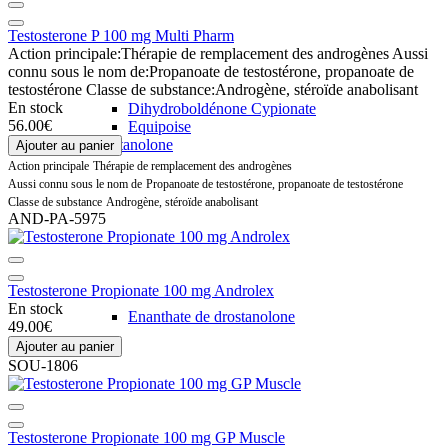
Testosterone P 100 mg Multi Pharm
Action principale:
Thérapie de remplacement des androgènes
Aussi
connu sous le nom de:
Propanoate de testostérone, propanoate de
testostérone
Classe de substance:
Androgène, stéroïde anabolisant
En stock
Dihydroboldénone Cypionate
56.00€
Equipoise
Drostanolone
Ajouter au panier
Action principale
Thérapie de remplacement des androgènes
Aussi connu sous le nom de
Propanoate de testostérone, propanoate de testostérone
Classe de substance
Androgène, stéroïde anabolisant
AND-PA-5975
Testosterone Propionate 100 mg Androlex
En stock
Enanthate de drostanolone
49.00€
Ajouter au panier
SOU-1806
Testosterone Propionate 100 mg GP Muscle